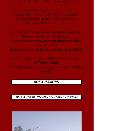
Skånskt, rejält julbord med allt man kan önska sig!
Onsdag & torsdag -
775 kr per person
Fredag & lördag kvällstid -
825 kr per person
Lördag & Söndag dagtid -
850 kr per person
Barn upp till 12 år
25kr per år
Vi erbjuder vårt Julpaket med övernattning onsdag -
lördag 27 november - 19 december.
Ät så mycket ni orkar, det är inte många steg till en
varm, skön säng.
På morgonen står vår härliga frukostbuffé uppdukad.
Ps. för dig som önskar jultallrik att hämta finns den
möjligheten också.
Kontakta receptionen på info@gastis.se eller på 0414-
736 80
BOKA JULBORD
BOKA JULBORD MED ÖVERNATTNING