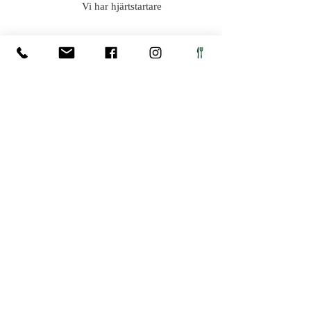
Vi har hjärtstartare
Prenumerera
på vårt nyhetsbrev
Premenurera nu
© 2026
Brösarps Gästgifveri & SPA