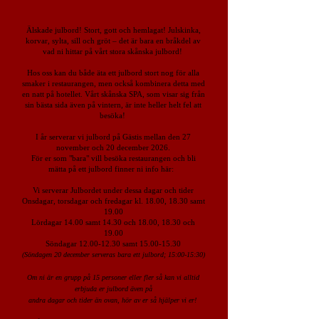
Älskade julbord! Stort, gott och hemlagat! Julskinka,
korvar, sylta, sill och gröt – det är bara en bråkdel av
vad ni hittar på vårt stora skånska julbord!
Hos oss kan du både äta ett julbord stort nog för alla
smaker i restaurangen, men också kombinera detta med
en natt på hotellet. Vårt skånska SPA, som visar sig från
sin bästa sida även på vintern, är inte heller helt fel att
besöka!
I år serverar vi julbord på Gästis mellan den 27
november och 20 december 2026.
För er som "bara" vill besöka restaurangen och bli
mätta på ett julbord finner ni info här:
Vi serverar Julbordet under dessa dagar och tider
Onsdagar, torsdagar och fredagar kl. 18.00, 18.30 samt
19.00
Lördagar 14.00 samt 14.30 och 18.00, 18.30 och
19.00
Söndagar 12.00-12.30 samt 15.00-15.30
(Söndagen 20 december serveras bara ett julbord; 15:00-15:30)
Om ni är en grupp på 15 personer eller fler så kan vi alltid
erbjuda er julbord även på
andra dagar och tider än ovan, hör av er så hjälper vi er!