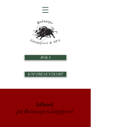
BOKA
KÖP PRESENTKORT
Julbord
på Brösarps Gästgifveri