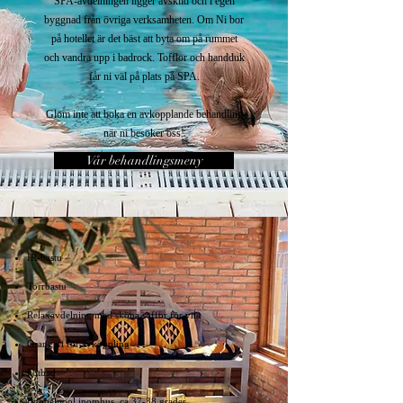
SPA-avdelningen ligger avskild och i egen
byggnad från övriga verksamheten. Om Ni bor
på hotellet är det bäst att byta om på rummet
och vandra upp i badrock. Tofflor och handduk
får ni väl på plats på SPA.
Glöm inte att boka en avkopplande behandling
när ni besöker oss!
Vår behandlingsmeny
IR-bastu
Torrbastu
Relaxavdelning med sköna soffor för vila
Orangeri för avkoppling
Fotbad
Bubbelpool inomhus, ca 37-38 grader