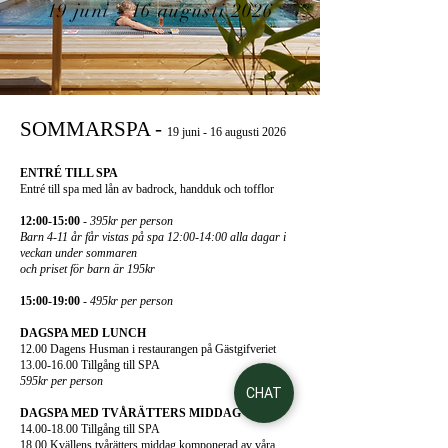
19 juni - 16 augusti 2026
SOMMARSPA -
19 juni - 16 augusti 2026
ENTRÉ TILL SPA
Entré till spa med lån av badrock, handduk och tofflor
12:00-15:00
- 395kr per person
Barn 4-11 år får vistas på spa 12:00-14:00 alla dagar i
veckan under sommaren
och priset för barn är 195kr
15:00-19:00
- 495kr per person
DAGSPA MED LUNCH
12.00 Dagens Husman i restaurangen på Gästgifveriet
13.00-16.00 Tillgång till SPA
595kr per person
CHAT
DAGSPA MED TVÅRÄTTERS MIDDAG
14.00-18.00
Tillgång till SPA
18.00 Kvällens tvårätters middag komponerad av våra