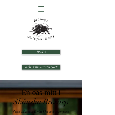
BOKA
KÖP PRESENTKORT
En oas mitt i
Skånska Brösarp
Varmt välkomna till vårt SPA som ligger precis