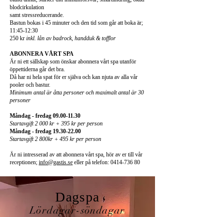
blodcirkulation
samt stressreducerande.
Bastun bokas i 45 minuter och den tid som går att boka är;
11:45-12:30
250 kr
inkl. lån av badrock, handduk & tofflor
ABONNERA VÅRT SPA
Är ni ett sällskap som önskar abonnera vårt spa utanför
öppettiderna går det bra.
Då har ni hela spat för er själva och kan njuta av alla vår
pooler och bastur.
Minimum antal är åtta
personer och maximalt antal är 30
personer
Måndag - fredag
09.00-11.30
Startavgift 2 000 kr + 395 kr per person
Måndag - fredag
19.30-22.00
Startavgift 2 800kr + 495 kr per person
Är ni intresserad av att abonnera vårt spa, hör av er till vår
receptionen;
info@gastis.se
eller på telefon:
0414-736 80
Dagspa
Lördagar
-söndagar