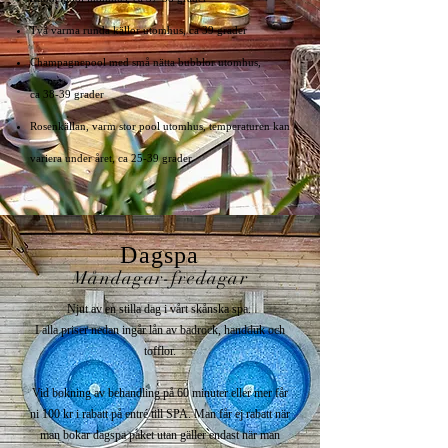
Två varma runda källor utomhus, ca 39 grader
Champagnepool med små nätta bubblor utomhus,
ca 38-39 grader
Rosenkällan, varm stor pool utomhus, temperaturen kan
variera under året, ca 25-39 grader
Dagspa
Måndag
ar-fr
edagar
Njut av en stilla dag i vårt skånska spa.
I alla priser nedan ingår lån av badrock, handduk och
tofflor.
Vid bokning av behandling på 60 minuter eller mer får
ni 100 kr i rabatt på entré till SPA.
Man får ej rabatt när
man bokar dagspa paket utan gäller endast när man