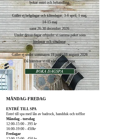
bokar entré och
behandling.
Gäller ej helgdagar och klämdagar; 3-6 april, 1 maj,
14-15 maj
samt 26-30 december 2026
Under dessa dagar erbjuder vi samma paket som
lördagar och söndagar
.
.
Gäller ej under sommaren 19 juni
- 16
augusti 2026
Då hänvisar vi till vårt Sommarspa.
BOKA DAGSPA
MÅNDAG-FREDAG
ENTRÉ TILL SPA
Entré till spa med lån av badrock, handduk och tofflor
Måndag - torsdag
12:00-15:00 -
395 kr
16:00-19:00 -
450kr
Fredagar
12:00-15:00 -
450 kr