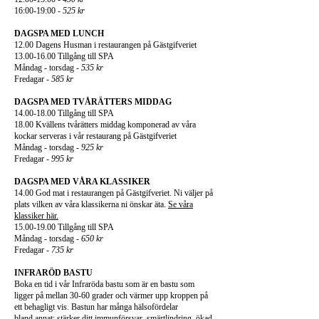
16:00-19:00 -
525 kr
DAGSPA MED LUNCH
12.00 Dagens Husman i restaurangen på Gästgifveriet
13.00-16.00 Tillgång till SPA
Måndag - torsdag -
535 kr
Fredagar -
585 kr
DAGSPA MED TVÅRÄTTERS MIDDAG
14.00-18.00
Tillgång till SPA
18.00 Kvällens tvårätters middag komponerad av våra
kockar serveras i vår restaurang på Gästgifveriet
Måndag - torsdag -
925 kr
Fredagar -
995 kr
DAGSPA MED VÅRA KLASSIKER
14.00 God mat i restaurangen på Gästgifveriet. Ni väljer på
plats vilken av våra klassikerna ni önskar äta.
Se våra
klassiker här.
15.00-19.00
Tillgång till SPA
Måndag - torsdag -
650 kr
Fredagar -
735 kr
INFRARÖD BASTU
Boka en tid i vår Infraröda bastu som är en bastu som
ligger på mellan 30-60 grader och värmer upp kroppen på
ett behagligt vis. Bastun har många hälsofördelar
bland annat; stärker ditt immunförsvar, smärtlindring, ökad