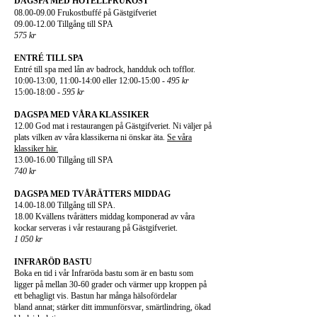
DAGSPA MED HOTELLFRUKOST
08.00-09.00
Frukostbuffé på Gästgifveriet
09.00-12.00 Tillgång till SPA
575 kr
ENTRÉ TILL SPA
Entré till spa med lån av badrock, handduk och tofflor.
10:00-13:00, 11:00-14:00 eller 12:00-15:00 -
495 kr
15:00-18:00 -
595 kr
DAGSPA MED VÅRA KLASSIKER
12.00 God mat i restaurangen på Gästgifveriet. Ni väljer på
plats vilken av våra klassikerna ni önskar äta.
Se våra
klassiker här.
13.00-16.00
Tillgång till SPA
740 kr
DAGSPA MED TVÅRÄTTERS MIDDAG
14.00-18.00
Tillgång till SPA.
18.00 Kvällens tvårätters middag komponerad av våra
kockar serveras i vår restaurang på Gästgifveriet.
1 050 kr
INFRARÖD BASTU
Boka en tid i vår Infraröda bastu som är en bastu som
ligger på mellan 30-60 grader och värmer upp kroppen på
ett behagligt vis. Bastun har många hälsofördelar
bland annat; stärker ditt immunförsvar, smärtlindring, ökad