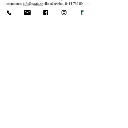
receptionen;
info@gastis.se
eller på telefon:
0414-736 80
BOKA SOMMARSPA
SPA
Barn på
Vi har en åldersgräns på 12 år i vårt spa efter kl. 14.00
varje dag.