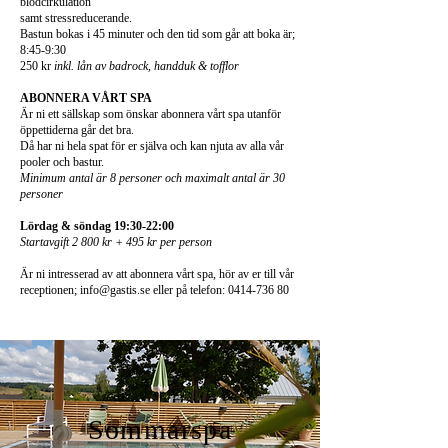
blodcirkulation
samt stressreducerande.
Bastun bokas i 45 minuter och den tid som går att boka är;
8:45-9:30
250 kr
inkl. lån av badrock, handduk & tofflor
ABONNERA VÅRT SPA
Är ni ett sällskap som önskar abonnera vårt spa utanför
öppettiderna går det bra.
Då har ni hela spat för er själva och kan njuta av alla vår
pooler och bastur.
Minimum antal är 8 personer och maximalt antal är 30
personer
Lördag & söndag 19:30-22:00
Startavgift 2 800 kr + 495 kr per person
​Är ni intresserad av att abonnera vårt spa, hör av er till vår
receptionen;
info@gastis.se
eller på telefon:
0414-736 80
Sommarspa