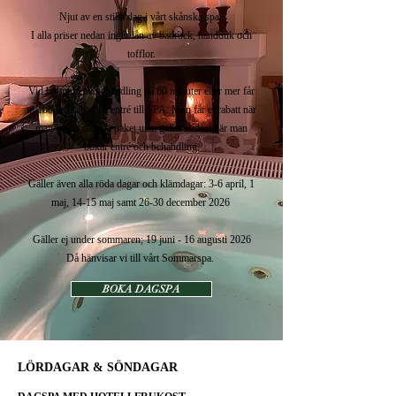
Njut av en stilla dag i vårt skånska spa.
I alla priser nedan ingår lån av badrock, handduk och
tofflor.
Vid bokning av behandling på 60 minuter eller mer får
ni 100 kr i rabatt på entré till SPA.
Man får ej rabatt när
man bokar dagspa paket utan gäller endast när man
bokar entré och
behandling.
Gäller även alla röda dagar och klämdagar: 3-6 april, 1
maj, 14-15 maj samt 26-30 december 2026
Gäller ej under sommaren; 19 juni - 16 augusti 2026
Då hänvisar vi till vårt Sommarspa.
BOKA DAGSPA
LÖRDAGAR & SÖNDAGAR