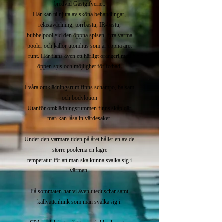
bredvid Gästgifveriet.
Här kan ni njuta av sköna behandlingar,
relaxavdelning, torrbastu, IR-bastu,
bubbelpool vid den öppna spisen, fyra varma
pooler och källor utomhus som är öppna året
runt. Här finns även ett härligt orangeri med
öppen spis och möjlighet för fotbad.
I våra omklädningsrum finns schampo, balsam
och bodylotion
Utanför omklädningsrummen finns skåp där
man kan låsa in värdesaker
Under den varmare tiden på året håller en av de
större poolerna en lägre
temperatur för att man ska kunna svalka sig i
värmen.
På sommaren har vi även uteduschar samt
kallvattenhink som man svalka sig i.