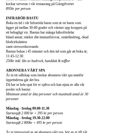
kockar serveras i vår restaurang på Gästgifveriet
895kr per person
INFRARÖD BASTU
Boka en tid i vår Infraröda bastu som är en bastu som
ligger på mellan 30-60 grader och värmer upp kroppen på
ett behagligt vis. Bastun har många hälsofördelar
bland annat; stärker ditt immunförsvar, smärtlindring, ökad
blodcirkulation
samt stressreducerande.
Bastun bokas i 45 minuter och den tid som går att boka är;
11:45-12:30
250kr inkl. lån av badrock, handduk & tofflor
ABONNERA VÅRT SPA
Är ni ett sällskap som önskar abonnera vårt spa utanför
öppettiderna går det bra.
Då har ni hela spat för er själva och kan njuta av alla vår
pooler och bastur.
Minimum antal är åtta
personer och maximalt antal är 30
personer
Måndag - fredag
09.00-11.30
Startavgift 2 000 kr + 395 kr per person
Måndag - fredag
19.30-22.00
Startavgift 2 800kr + 495 kr per person
Är ni intresserad av att abonnera vårt spa, hör av er till vår